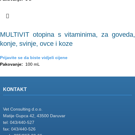
MULTIVIT otopina s vitaminima, za goveda,
konje, svinje, ovce i koze
Prijavite se da biste vidjeli cijene
Pakovanje:
100 mL
KONTAKT
Vet Consulting d.o.o.
Matije Gupca 42, 43500 Daruvar
tel: 043/440-527
fax: 043/440-526