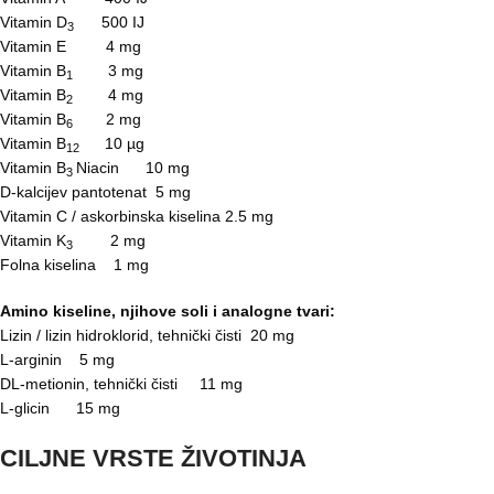
Vitamin D
500 IJ
3
Vitamin E 4 mg
Vitamin B
3 mg
1
Vitamin B
4 mg
2
Vitamin B
2 mg
6
Vitamin B
10 µg
12
Vitamin B
Niacin 10 mg
3
D-kalcijev pantotenat 5 mg
Vitamin C / askorbinska kiselina 2.5 mg
Vitamin K
2 mg
3
Folna kiselina 1 mg
Amino kiseline, njihove soli i analogne tvari:
Lizin / lizin hidroklorid, tehnički čisti 20 mg
L-arginin 5 mg
DL-metionin, tehnički čisti 11 mg
L-glicin 15 mg
CILJNE VRSTE ŽIVOTINJA