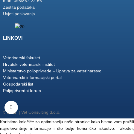
mob: 095/867-22-66
Zaštita podataka
Uvjeti poslovanja
LINKOVI
Veterinarski fakultet
Hrvatski veterinarski institut
Ministarstvo poljoprivrede – Uprava za veterinarstvo
Veterinarski informacijski portal
Gospodarski list
Poljoprivredni forum
Click to enlarge
© 2011. | Vet Consulting d.o.o.
Koristimo kolačiće za optimizaciju naše stranice kako bismo vam pružili
najrelevantnije informacije i što bolje korisničko iskustvo. Također,