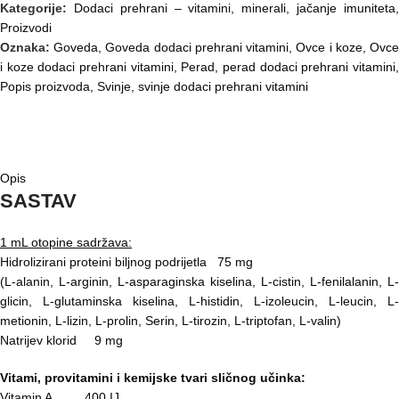
Kategorije:
Dodaci prehrani – vitamini, minerali, jačanje imuniteta
Proizvodi
Oznaka:
Goveda
,
Goveda dodaci prehrani vitamini
,
Ovce i koze
,
Ovc
i koze dodaci prehrani vitamini
,
Perad
,
perad dodaci prehrani vitamini
Popis proizvoda
,
Svinje
,
svinje dodaci prehrani vitamini
OPIS
Opis
SASTAV
1 mL otopine sadržava:
Hidrolizirani proteini biljnog podrijetla 75 mg
(L-alanin, L-arginin, L-asparaginska kiselina, L-cistin, L-fenilalanin, L-
glicin, L-glutaminska kiselina, L-histidin, L-izoleucin, L-leucin, L-
metionin, L-lizin, L-prolin, Serin, L-tirozin, L-triptofan, L-valin)
Natrijev klorid 9 mg
Vitami, provitamini i kemijske tvari sličnog učinka:
Vitamin A 400 IJ