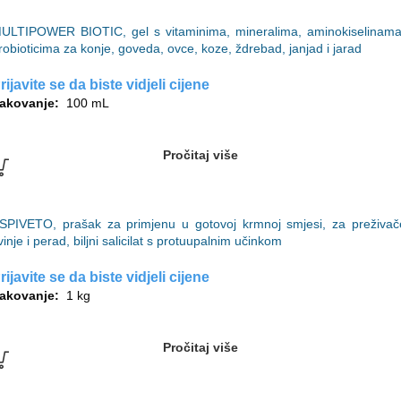
ULTIPOWER BIOTIC, gel s vitaminima, mineralima, aminokiselinama
robioticima za konje, goveda, ovce, koze, ždrebad, janjad i jarad
rijavite se da biste vidjeli cijene
akovanje:
100 mL
Pročitaj više
SPIVETO, prašak za primjenu u gotovoj krmnoj smjesi, za preživač
vinje i perad, biljni salicilat s protuupalnim učinkom
rijavite se da biste vidjeli cijene
akovanje:
1 kg
Pročitaj više