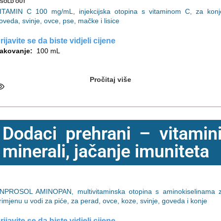
SOLD OUT
ITAMIN C 100 mg/mL, injekcijska otopina s vitaminom C, za konj
oveda, svinje, ovce, pse, mačke i lisice
rijavite se da biste vidjeli cijene
akovanje:
100 mL
Pročitaj više
Dodaci prehrani – vitamini
minerali, jačanje imuniteta
NPROSOL AMINOPAN, multivitaminska otopina s aminokiselinama 
rimjenu u vodi za piće, za perad, ovce, koze, svinje, goveda i konje
rijavite se da biste vidjeli cijene