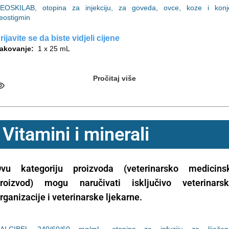
EOSKILAB, otopina za injekciju, za goveda, ovce, koze i konj
eostigmin
rijavite se da biste vidjeli cijene
akovanje:
1 x 25 mL
Pročitaj više
Vitamini i minerali
vu kategoriju proizvoda (veterinarsko medicins
roizvod) mogu naručivati isključivo veterinars
rganizacije i veterinarske ljekarne.