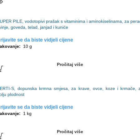
UPER PILE, vodotopivi prašak s vitaminima i aminokiselinama, za pera
vinje, goveda, telad, janjad i kuniće
rijavite se da biste vidjeli cijene
akovanje:
10 g
Pročitaj više
ERTI-S, dopunska krmna smjesa, za krave, ovce, koze i krmače, 
olju plodnost
rijavite se da biste vidjeli cijene
akovanje:
1 kg
Pročitaj više