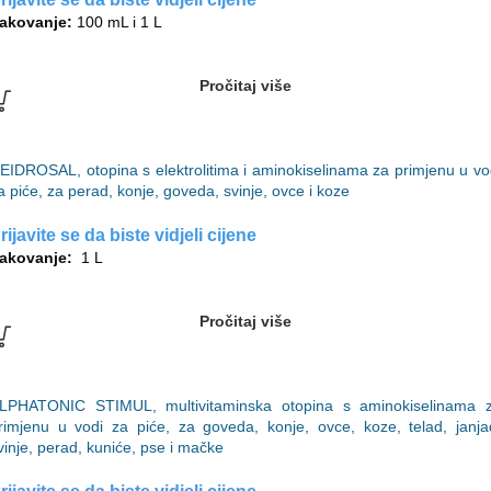
akovanje:
100 mL i 1 L
Pročitaj više
EIDROSAL, otopina s elektrolitima i aminokiselinama za primjenu u vo
a piće, za perad, konje, goveda, svinje, ovce i koze
rijavite se da biste vidjeli cijene
akovanje:
1 L
Pročitaj više
LPHATONIC STIMUL, multivitaminska otopina s aminokiselinama 
rimjenu u vodi za piće, za goveda, konje, ovce, koze, telad, janja
vinje, perad, kuniće, pse i mačke