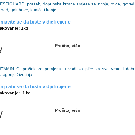
ESPIGUARD, prašak, dopunska krmna smjesa za svinje, ovce, goved
erad, golubove, kuniće i konje
rijavite se da biste vidjeli cijene
akovanje:
1kg
Pročitaj više
ITAMIN C, prašak za primjenu u vodi za piće za sve vrste i dob
ategorije životinja
rijavite se da biste vidjeli cijene
akovanje:
1 kg
Pročitaj više