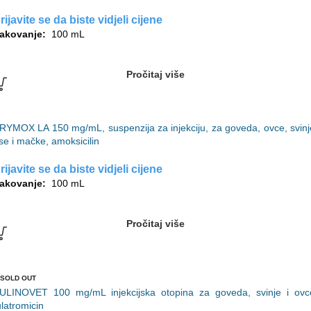
rijavite se da biste vidjeli cijene
akovanje:
100 mL
Pročitaj više
RYMOX LA 150 mg/mL, suspenzija za injekciju, za goveda, ovce, svinj
se i mačke, amoksicilin
rijavite se da biste vidjeli cijene
akovanje:
100 mL
Pročitaj više
SOLD OUT
ULINOVET 100 mg/mL injekcijska otopina za goveda, svinje i ovc
ulatromicin