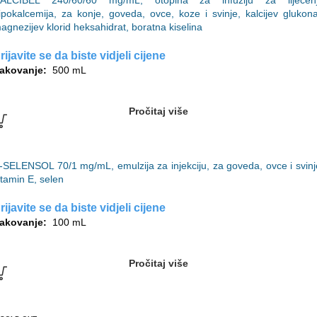
ALCIBEL 240/60/60 mg/mL, otopina za infuziju za liječen
ipokalcemija, za konje, goveda, ovce, koze i svinje, kalcijev glukona
agnezijev klorid heksahidrat, boratna kiselina
rijavite se da biste vidjeli cijene
akovanje:
500 mL
Pročitaj više
-SELENSOL 70/1 mg/mL, emulzija za injekciju, za goveda, ovce i svinj
itamin E, selen
rijavite se da biste vidjeli cijene
akovanje:
100 mL
Pročitaj više