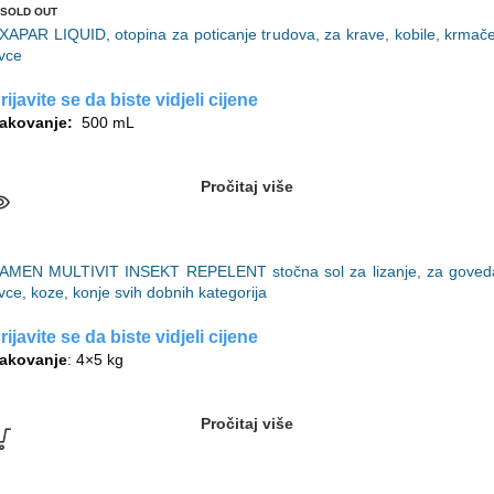
SOLD OUT
XAPAR LIQUID, otopina za poticanje trudova, za krave, kobile, krmače
vce
rijavite se da biste vidjeli cijene
akovanje:
500 mL
Pročitaj više
AMEN MULTIVIT INSEKT REPELENT stočna sol za lizanje, za goved
vce, koze, konje svih dobnih kategorija
rijavite se da biste vidjeli cijene
akovanje
: 4×5 kg
Pročitaj više