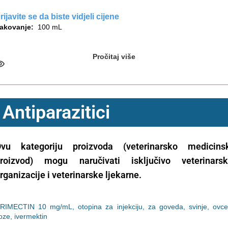
rijavite se da biste vidjeli cijene
akovanje:
100 mL
Pročitaj više
Antiparazitici
vu kategoriju proizvoda (veterinarsko medicins
roizvod) mogu naručivati isključivo veterinars
rganizacije i veterinarske ljekarne.
RIMECTIN 10 mg/mL, otopina za injekciju, za goveda, svinje, ovce
oze, ivermektin