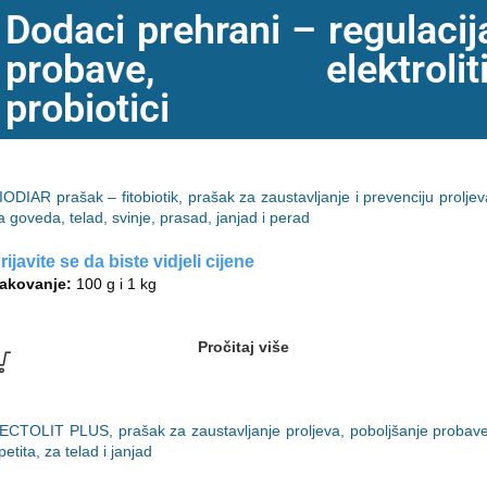
Dodaci prehrani – regulacij
probave, elektroliti
probiotici
IODIAR prašak – fitobiotik, prašak za zaustavljanje i prevenciju proljev
a goveda, telad, svinje, prasad, janjad i perad
rijavite se da biste vidjeli cijene
akovanje:
100 g i 1 kg
Pročitaj više
ECTOLIT PLUS, prašak za zaustavljanje proljeva, poboljšanje probave
petita, za telad i janjad