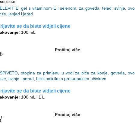
SOLD OUT
ELEVIT E, gel s vitaminom E i selenom, za goveda, telad, svinje, ovc
oze, janjad i jarad
rijavite se da biste vidjeli cijene
akovanje:
100 mL
Pročitaj više
SPIVETO, otopina za primjenu u vodi za piće za konje, goveda, ovc
oze, svinje i perad, biljni salicilat s protuupalnim učinkom
rijavite se da biste vidjeli cijene
akovanje:
100 mL i 1 L
Pročitaj više