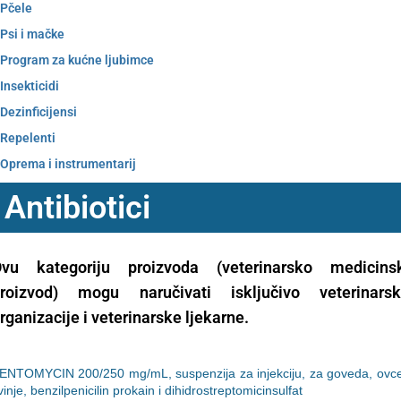
Pčele
Psi i mačke
Program za kućne ljubimce
Insekticidi
Dezinficijensi
Repelenti
Oprema i instrumentarij
Antibiotici
vu kategoriju proizvoda (veterinarsko medicins
roizvod) mogu naručivati isključivo veterinars
rganizacije i veterinarske ljekarne.
ENTOMYCIN 200/250 mg/mL, suspenzija za injekciju, za goveda, ovce
vinje, benzilpenicilin prokain i dihidrostreptomicinsulfat