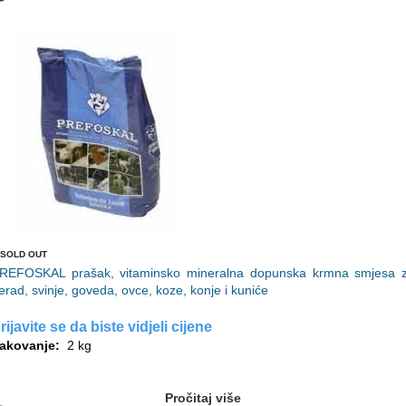
SOLD OUT
REFOSKAL prašak, vitaminsko mineralna dopunska krmna smjesa 
erad, svinje, goveda, ovce, koze, konje i kuniće
rijavite se da biste vidjeli cijene
akovanje:
2 kg
Pročitaj više