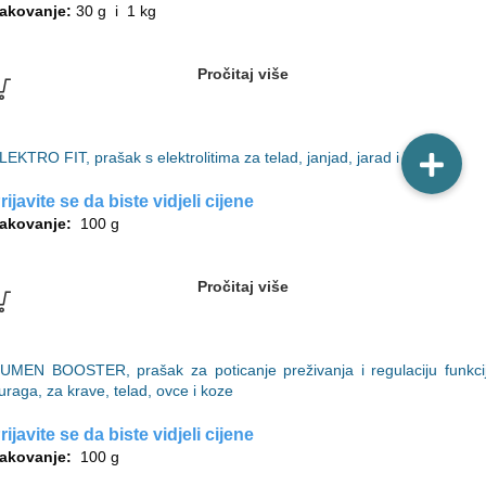
akovanje:
30 g i 1 kg
Pročitaj više
LEKTRO FIT, prašak s elektrolitima za telad, janjad, jarad i ždrebad
rijavite se da biste vidjeli cijene
akovanje:
100 g
Pročitaj više
UMEN BOOSTER, prašak za poticanje preživanja i regulaciju funkci
uraga, za krave, telad, ovce i koze
rijavite se da biste vidjeli cijene
akovanje:
100 g