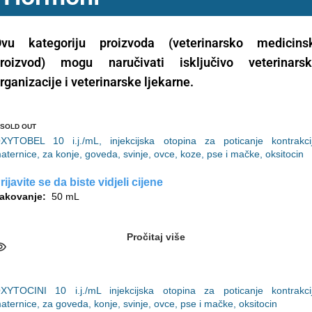
vu kategoriju proizvoda (veterinarsko medicins
roizvod) mogu naručivati isključivo veterinars
rganizacije i veterinarske ljekarne.
SOLD OUT
XYTOBEL 10 i.j./mL, injekcijska otopina za poticanje kontrakci
aternice, za konje, goveda, svinje, ovce, koze, pse i mačke, oksitocin
rijavite se da biste vidjeli cijene
akovanje:
50 mL
Pročitaj više
XYTOCINI 10 i.j./mL injekcijska otopina za poticanje kontrakci
aternice, za goveda, konje, svinje, ovce, pse i mačke, oksitocin