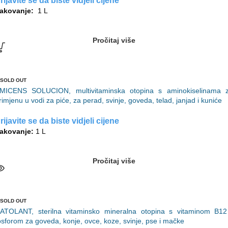
rijavite se da biste vidjeli cijene
akovanje:
1 L
Pročitaj više
SOLD OUT
MICENS SOLUCION, multivitaminska otopina s aminokiselinama 
rimjenu u vodi za piće, za perad, svinje, goveda, telad, janjad i kuniće
rijavite se da biste vidjeli cijene
akovanje:
1 L
Pročitaj više
SOLD OUT
ATOLANT, sterilna vitaminsko mineralna otopina s vitaminom B12
osforom za goveda, konje, ovce, koze, svinje, pse i mačke