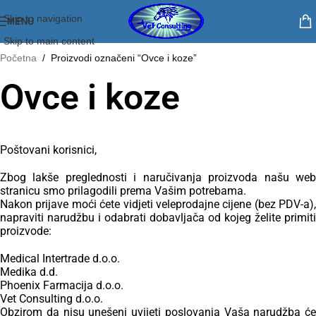
Skip to navigation
MENU
Skip to main content
Početna
/
Proizvodi označeni “Ovce i koze”
Ovce i koze
Poštovani korisnici,
Zbog lakše preglednosti i naručivanja proizvoda našu web
stranicu smo prilagodili prema Vašim potrebama.
Nakon prijave moći ćete vidjeti veleprodajne cijene (bez PDV-a),
napraviti narudžbu i odabrati dobavljača od kojeg želite primiti
proizvode:
Medical Intertrade d.o.o.
Medika d.d.
Phoenix Farmacija d.o.o.
Vet Consulting d.o.o.
Obzirom da nisu unešeni uvijeti poslovanja Vaša narudžba će