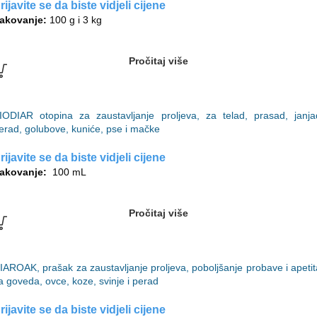
rijavite se da biste vidjeli cijene
akovanje:
100 g i 3 kg
Pročitaj više
IODIAR otopina za zaustavljanje proljeva, za telad, prasad, janja
erad, golubove, kuniće, pse i mačke
rijavite se da biste vidjeli cijene
akovanje:
100 mL
Pročitaj više
IAROAK, prašak za zaustavljanje proljeva, poboljšanje probave i apetit
a goveda, ovce, koze, svinje i perad
rijavite se da biste vidjeli cijene