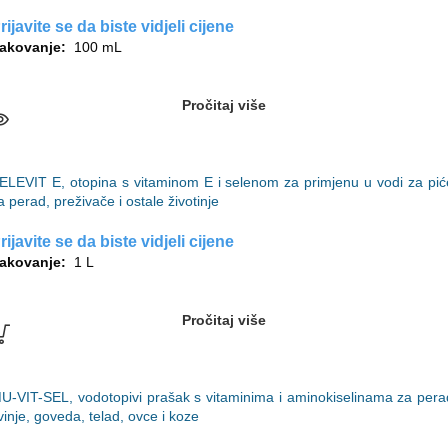
rijavite se da biste vidjeli cijene
akovanje:
100 mL
Pročitaj više
ELEVIT E, otopina s vitaminom E i selenom za primjenu u vodi za pić
a perad, preživače i ostale životinje
rijavite se da biste vidjeli cijene
akovanje:
1 L
Pročitaj više
U-VIT-SEL, vodotopivi prašak s vitaminima i aminokiselinama za pera
vinje, goveda, telad, ovce i koze