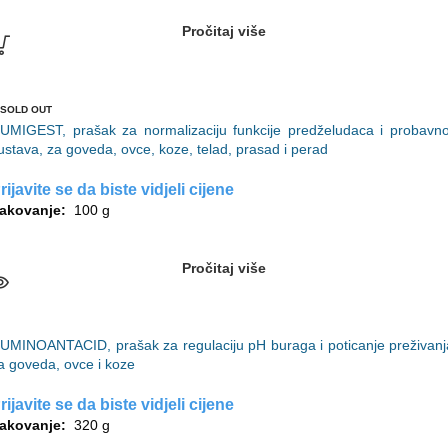
Pročitaj više
SOLD OUT
UMIGEST, prašak za normalizaciju funkcije predželudaca i probavn
ustava, za goveda, ovce, koze, telad, prasad i perad
rijavite se da biste vidjeli cijene
akovanje:
100 g
Pročitaj više
UMINOANTACID, prašak za regulaciju pH buraga i poticanje preživanj
a goveda, ovce i koze
rijavite se da biste vidjeli cijene
akovanje:
320 g