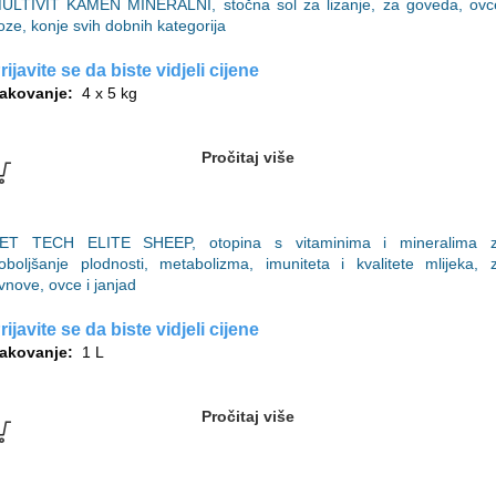
ULTIVIT KAMEN MINERALNI, stočna sol za lizanje, za goveda, ovc
oze, konje svih dobnih kategorija
rijavite se da biste vidjeli cijene
akovanje:
4 x 5 kg
Pročitaj više
ET TECH ELITE SHEEP, otopina s vitaminima i mineralima 
oboljšanje plodnosti, metabolizma, imuniteta i kvalitete mlijeka, 
vnove, ovce i janjad
rijavite se da biste vidjeli cijene
akovanje:
1 L
Pročitaj više