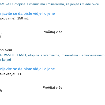
AMB AID, otopina s vitaminima i mineralima, za janjad i mlade ovce
rijavite se da biste vidjeli cijene
akovanje:
250 mL
Pročitaj više
SOLD OUT
ROWVITE LAMB, otopina s vitaminima, mineralima i aminokiselinam
a janjad
rijavite se da biste vidjeli cijene
akovanje:
1 L
Pročitaj više