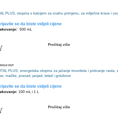
AL PLUS, otopina s kalcijem za oralnu primjenu, za mliječne krave i ov
rijavite se da biste vidjeli cijene
akovanje:
500 mL
Pročitaj više
SOLD OUT
ITAL PLUS, energetska otopina za jačanje imuniteta i poticanje rasta, 
se, mačke, prasad, janjad, telad i golubove
rijavite se da biste vidjeli cijene
akovanje:
100 mL i 1 L
Pročitaj više