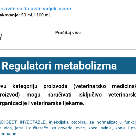
rijavite se da biste vidjeli cijene
akovanje:
50 mL i 100 mL
Pročitaj više
Regulatori metabolizma
vu kategoriju proizvoda (veterinarsko medicins
roizvod) mogu naručivati isključivo veterinars
rganizacije i veterinarske ljekarne.
NDIGEST INYECTABLE, injekcijska otopina, za normalizaciju funkci
eludca, jetre i gušterače, za goveda, ovce, koze, svinje, konje i ps
enbuton