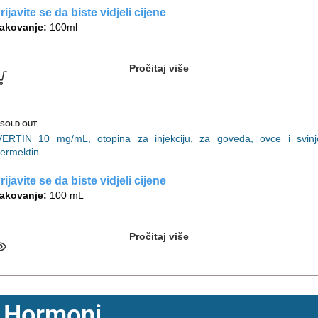
rijavite se da biste vidjeli cijene
akovanje:
100ml
Pročitaj više
SOLD OUT
VERTIN 10 mg/mL, otopina za injekciju, za goveda, ovce i svinj
vermektin
rijavite se da biste vidjeli cijene
akovanje:
100 mL
Pročitaj više
Hormoni