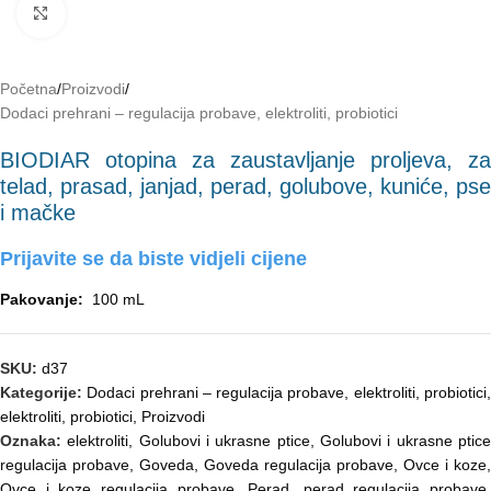
Click to enlarge
Početna
/
Proizvodi
/
Dodaci prehrani – regulacija probave, elektroliti, probiotici
BIODIAR otopina za zaustavljanje proljeva, za
telad, prasad, janjad, perad, golubove, kuniće, pse
i mačke
Prijavite se da biste vidjeli cijene
Pakovanje:
100 mL
SKU:
d37
Kategorije:
Dodaci prehrani – regulacija probave, elektroliti, probiotici
elektroliti
,
probiotici
,
Proizvodi
Oznaka:
elektroliti
,
Golubovi i ukrasne ptice
,
Golubovi i ukrasne ptic
regulacija probave
,
Goveda
,
Goveda regulacija probave
,
Ovce i koze
,
Ovce i koze regulacija probave
,
Perad
,
perad regulacija probave
,