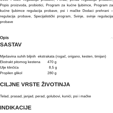
Popis proizvoda
,
probiotici
,
Program za kućne ljubimce
,
Program za
kućne ljubimce regulacija probave
,
psi i mačke Dodaci prehrani 
regulacija probave
,
Specijalistički program
,
Svinje
,
svinje regulacija
probave
Opis
SASTAV
Mješavina suhih biljnih ekstrakata (rogač, origano, kesten, timijan)
Ekstrakt pitomog kestena 470 g
Ulje klinčića 8,5 g
Propilen glikol 280 g
CILJNE VRSTE ŽIVOTINJA
Telad, prasad, janjad, perad, golubovi, kunići, psi i mačke
INDIKACIJE