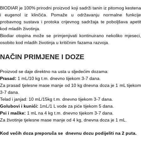
BIODIAR
je 100% prirodni proizvod koji sadrži tanin iz pitomog kestena
i eugenol iz klinčića. Pomaže u održavanju normalne funkcije
probavnog sustava i protoka crijevnog sadržaja te poboljšava apetit
kod mladih životinja.
Biodiar otopina može se primjenjivati kontinuirano nekoliko mjeseci,
osobito kod mladih životinja u kritičnim fazama
razvoja.
NAČIN PRIMJENE I DOZE
Proizvod se daje direktno na usta u sljedećim dozama:
Prasad:
1 mL/10 kg t.m. dnevno tijekom 3-7 dana.
Za prasad tjelesne mase manje od 10 kg dnevna doza je 1 mL tijekom
3-7 dana.
Telad i janjad: 10 mL/15kg t.m. dnevno tijekom 3-7 dana.
Golubovi i kunići:
1mL/1 L vode za piće tijekom 5 dana.
Psi i mačke:
1 mL na 4 kg t.m. dnevno tijekom 3-7 dana.
Za životinje tjelesne mase manje od 4 kg, dnevna doza je 1 mL.
Kod većih doza preporuča se dnevnu dozu podijeliti na 2 puta.