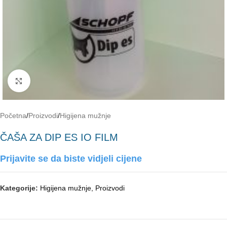
Click to enlarge
Početna
/
Proizvodi
/
Higijena mužnje
ČAŠA ZA DIP ES IO FILM
Prijavite se da biste vidjeli cijene
Kategorije:
Higijena mužnje
,
Proizvodi