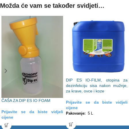
Možda će vam se također svidjeti…
DIP ES IO-FILM, otopina za
dezinfekciju sisa nakon mužnje,
za krave, ovce i koze
ČAŠA ZA DIP ES IO FOAM
Prijavite se da biste vidjeli
cijene
Prijavite se da biste vidjeli
Pakovanje:
5 L
cijene