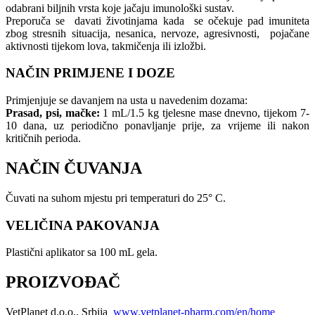
odabrani biljnih vrsta koje jačaju imunološki sustav.
Preporuča se davati životinjama kada se očekuje pad imuniteta
zbog stresnih situacija, nesanica, nervoze, agresivnosti, pojačane
aktivnosti tijekom lova, takmičenja ili izložbi.
NAČIN PRIMJENE I DOZE
Primjenjuje se davanjem na usta u navedenim dozama:
Prasad, psi, mačke:
1 mL/1.5 kg tjelesne mase dnevno, tijekom 7-
10 dana, uz periodično ponavljanje prije, za vrijeme ili nakon
kritičnih perioda.
NAČIN ČUVANJA
Čuvati na suhom mjestu pri temperaturi do 25° C.
VELIČINA PAKOVANJA
Plastični aplikator sa 100 mL gela.
PROIZVOĐAČ
VetPlanet d.o.o., Srbija
www.vetplanet-pharm.com/en/home