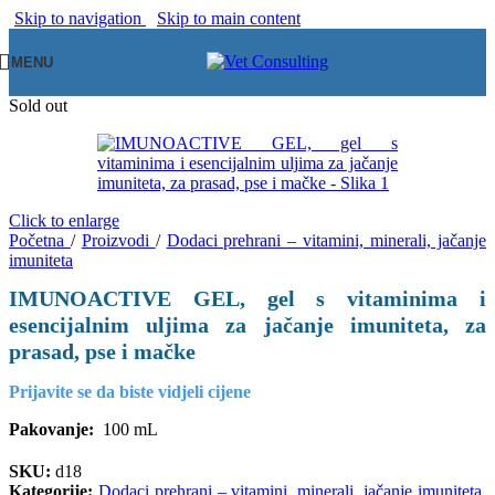
Skip to navigation
Skip to main content
MENU
Sold out
Click to enlarge
Početna
/
Proizvodi
/
Dodaci prehrani – vitamini, minerali, jačanje
imuniteta
IMUNOACTIVE GEL, gel s vitaminima i
esencijalnim uljima za jačanje imuniteta, za
prasad, pse i mačke
Prijavite se da biste vidjeli cijene
Pakovanje:
100 mL
SKU:
d18
Kategorije:
Dodaci prehrani – vitamini, minerali, jačanje imuniteta
,