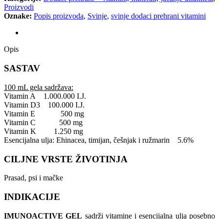
Proizvodi
Oznake:
Popis proizvoda
,
Svinje
,
svinje dodaci prehrani vitamini
Opis
Opis
SASTAV
100 mL gela sadržava:
Vitamin A 1.000.000 I.J.
Vitamin D3 100.000 I.J.
Vitamin E 500 mg
Vitamin C 500 mg
Vitamin K 1.250 mg
Esencijalna ulja: Ehinacea, timijan, češnjak i ružmarin 5.6%
CILJNE VRSTE ŽIVOTINJA
Prasad, psi i mačke
INDIKACIJE
IMUNOACTIVE GEL
sadrži vitamine i esencijalna ulja posebno