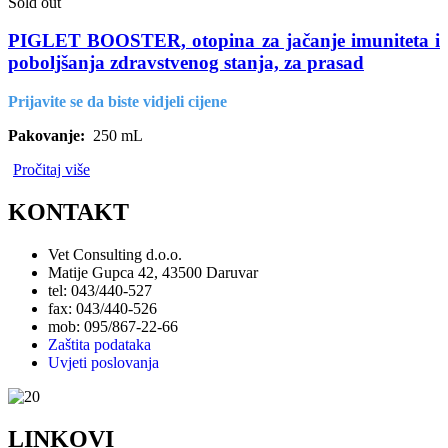
Sold out
PIGLET BOOSTER, otopina za jačanje imuniteta i
poboljšanja zdravstvenog stanja, za prasad
Prijavite se da biste vidjeli cijene
Pakovanje:
250 mL
Pročitaj više
KONTAKT
Vet Consulting d.o.o.
Matije Gupca 42, 43500 Daruvar
tel: 043/440-527
fax: 043/440-526
mob: 095/867-22-66
Zaštita podataka
Uvjeti poslovanja
LINKOVI