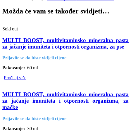
Možda će vam se također svidjeti…
Sold out
MULTI BOOST, multivitaminsko mineralna pasta
za jačanje imuniteta i otpornosti organizma, za pse
Prijavite se da biste vidjeli cijene
Pakovanje:
60 mL
Pročitaj više
MULTI BOOST, multivitaminsko mineralna pasta
za jačanje imuniteta i otpornosti organizma, za
mačke
Prijavite se da biste vidjeli cijene
Pakovanje:
30 mL