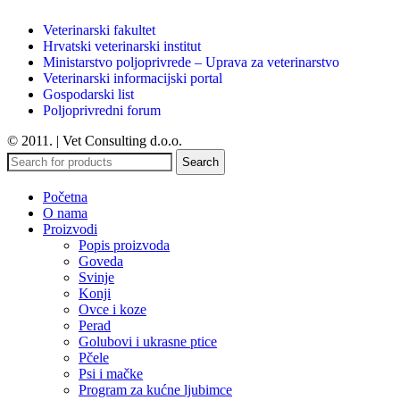
Veterinarski fakultet
Hrvatski veterinarski institut
Ministarstvo poljoprivrede – Uprava za veterinarstvo
Veterinarski informacijski portal
Gospodarski list
Poljoprivredni forum
© 2011. | Vet Consulting d.o.o.
Search
Početna
O nama
Proizvodi
Popis proizvoda
Goveda
Svinje
Konji
Ovce i koze
Perad
Golubovi i ukrasne ptice
Pčele
Psi i mačke
Program za kućne ljubimce