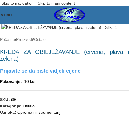
Skip to navigation
Skip to main content
MENU
Click to enlarge
Početna
/
Proizvodi
/
Ostalo
KREDA ZA OBILJEŽAVANJE (crvena, plava i
zelena)
Prijavite se da biste vidjeli cijene
Pakovanje:
10 kom
SKU:
i36
Kategorija:
Ostalo
Oznaka:
Oprema i instrumentarij
OPIS