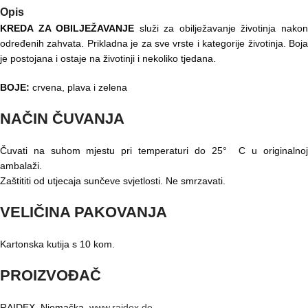
Opis
KREDA ZA OBILJEŽAVANJE
služi za obilježavanje životinja nako
određenih zahvata. Prikladna je za sve vrste i kategorije životinja. Boja
je postojana i ostaje na životinji i nekoliko tjedana.
BOJE:
crvena, plava i zelena
NAČIN ČUVANJA
Čuvati na suhom mjestu pri temperaturi do 25° C u originalnoj
ambalaži.
Zaštititi od utjecaja sunčeve svjetlosti. Ne smrzavati.
VELIČINA PAKOVANJA
Kartonska kutija s 10 kom.
PROIZVOĐAČ
RAIDEX, Njemačka
www.raidex.de