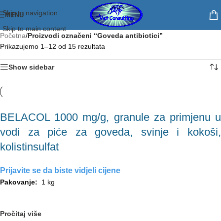
Skip to navigation
MENU
Skip to main content
Početna
/
Proizvodi označeni “Goveda antibiotici”
Prikazujemo 1–12 od 15 rezultata
Show sidebar
BELACOL 1000 mg/g, granule za primjenu u
vodi za piće za goveda, svinje i kokoši,
kolistinsulfat
Prijavite se da biste vidjeli cijene
Pakovanje:
1 kg
Pročitaj više