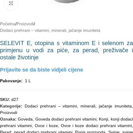
Click to enlarge
Početna
/
Proizvodi
/
Dodaci prehrani – vitamini, minerali, jačanje imuniteta
SELEVIT E, otopina s vitaminom E i selenom za
primjenu u vodi za piće, za perad, preživače i
ostale životinje
Prijavite se da biste vidjeli cijene
Pakovanje:
1 L
SKU:
d27
Kategorije:
Dodaci prehrani – vitamini, minerali, jačanje imuniteta
Proizvodi
Oznaka:
Goveda
,
Goveda dodaci prehrani vitamini
,
Konji
,
konji dodaci
prehrani vitamini
,
Ovce i koze
,
Ovce i koze dodaci prehrani vitamini
,
Perad
,
perad dodaci prehrani vitamini
,
Popis proizvoda
,
Svinje
,
svinje