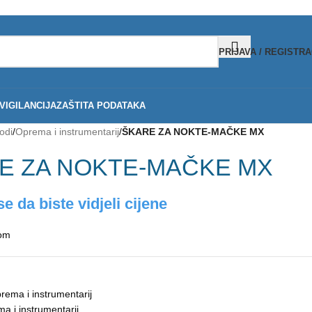
PRIJAVA / REGISTRA
IGILANCIJA
ZAŠTITA PODATAKA
odi
/
Oprema i instrumentarij
/
ŠKARE ZA NOKTE-MAČKE MX
E ZA NOKTE-MAČKE MX
se da biste vidjeli cijene
om
rema i instrumentarij
a i instrumentarij