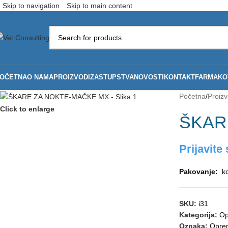
Skip to navigation
Skip to main content
OČETNA
O NAMA
PROIZVODI
ZASTUPSTVA
NOVOSTI
KONTAKT
FARMAKOV
Početna
/
Proizv
Click to enlarge
ŠKAR
Prijavite 
Pakovanje:
k
SKU:
i31
Kategorija:
Op
Oznaka:
Oprem