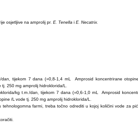
ije osjetljive na amprolij pr.
E. Tenella
i
E. Necatrix.
)/dan, tijekom 7 dana (=0,8-1,4 mL Amprosid koncentrirane otopine
 tj. 250 mg amprolij hidroklorida/L.
klorida/kg t.m./dan, tijekom 7 dana (=0,6-1,0 mL Amprosid koncentr
pine /L vode tj. 250 mg amprolij hidroklorida/L.
 tehnologomna farmi, treba točno odrediti u kojoj količini vode za pić
račiti.