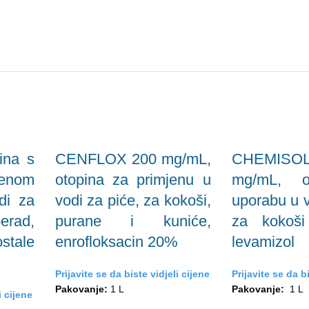
ina s
CENFLOX 200 mg/mL,
CHEMIS
lenom
otopina za primjenu u
mg/mL, o
di za
vodi za piće, za kokoši,
uporabu u v
rad,
purane i kuniće,
za kokoši
tale
enrofloksacin 20%
levamizol
Prijavite se da biste vidjeli cijene
Prijavite se da bi
Pakovanje:
1 L
Pakovanje:
1 L
i cijene