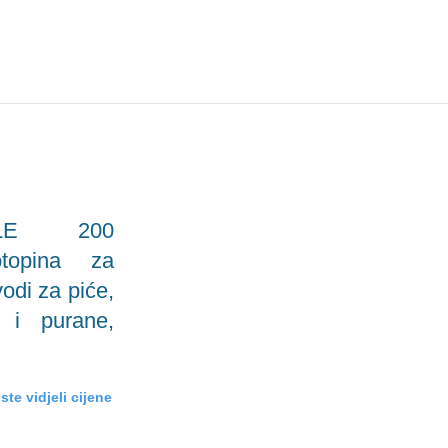
OLE 200
topina za
odi za piće,
 i purane,
ste vidjeli cijene
LEVOFLOK 100