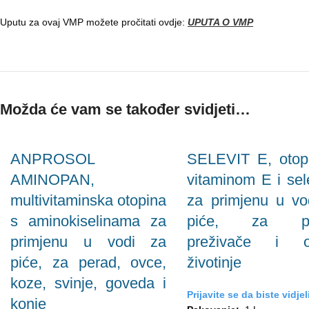
Uputu za ovaj VMP možete pročitati ovdje:
UPUTA O VMP
Možda će vam se također svidjeti…
ANPROSOL
SELEVIT E, otop
AMINOPAN,
vitaminom E i se
multivitaminska otopina
za primjenu u vo
s aminokiselinama za
piće, za pe
primjenu u vodi za
preživače i os
piće, za perad, ovce,
životinje
koze, svinje, goveda i
Prijavite se da biste vidjel
konje