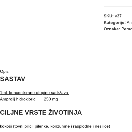
SKU:
v37
Kategorije:
Ant
Oznake:
Pera
OPIS
Opis
SASTAV
1mL koncentrirane otopine sadržava:
Amprolij hidroklorid 250 mg
CILJNE VRSTE ŽIVOTINJA
kokoši (tovni pilići, pilenke, konzumne i rasplodne i nesilice)