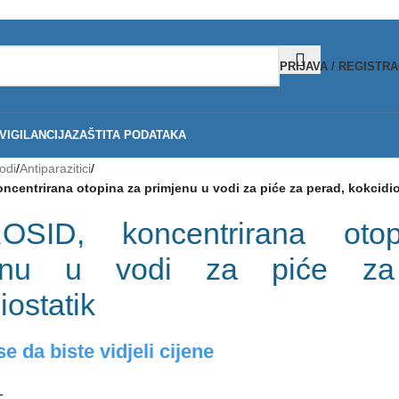
PRIJAVA / REGISTRA
IGILANCIJA
ZAŠTITA PODATAKA
odi
/
Antiparazitici
/
centrirana otopina za primjenu u vodi za piće za perad, kokcidio
OSID, koncentrirana oto
jenu u vodi za piće za
iostatik
se da biste vidjeli cijene
L