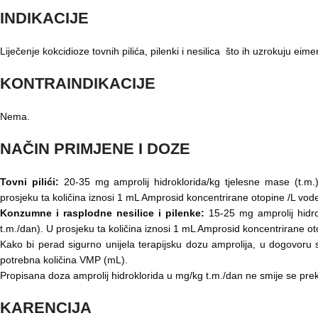
INDIKACIJE
Liječenje kokcidioze tovnih pilića, pilenki i nesilica što ih uzrokuju eimer
KONTRAINDIKACIJE
Nema.
NAČIN
PRIMJENE I DOZE
Tovni pilići:
20-35 mg amprolij hidroklorida/kg tjelesne mase (t.m.
prosjeku ta količina iznosi 1 mL Amprosid koncentrirane otopine /L vode
Konzumne i rasplodne nesilice i pilenke:
15-25 mg amprolij hidro
t.m./dan). U prosjeku ta količina iznosi 1 mL Amprosid koncentrirane oto
Kako bi perad sigurno unijela terapijsku dozu amprolija, u dogovoru s
potrebna količina VMP (mL).
Propisana doza amprolij hidroklorida u mg/kg t.m./dan ne smije se preko
KARENCIJA