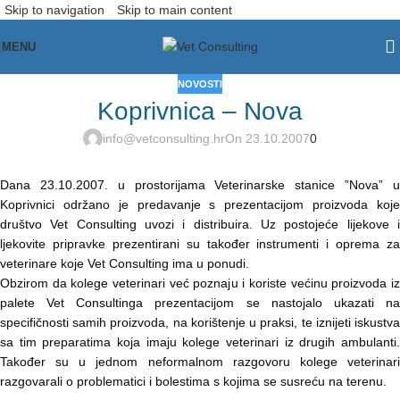
Skip to navigation
Skip to main content
MENU
NOVOSTI
Koprivnica – Nova
info@vetconsulting.hr
On 23.10.2007
0
Dana 23.10.2007. u prostorijama Veterinarske stanice ”Nova” u
Koprivnici održano je predavanje s prezentacijom proizvoda koje
društvo Vet Consulting uvozi i distribuira. Uz postojeće lijekove i
ljekovite pripravke prezentirani su također instrumenti i oprema za
veterinare koje Vet Consulting ima u ponudi.
Obzirom da kolege veterinari već poznaju i koriste većinu proizvoda iz
palete Vet Consultinga prezentacijom se nastojalo ukazati na
specifičnosti samih proizvoda, na korištenje u praksi, te iznijeti iskustva
sa tim preparatima koja imaju kolege veterinari iz drugih ambulanti.
Također su u jednom neformalnom razgovoru kolege veterinari
razgovarali o problematici i bolestima s kojima se susreću na terenu.