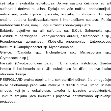
češnjaka i ekstrakta eukaliptusa. Aktivni sastojci češnjaka su alil
sulfonati i derivati su alina. Djeluju na više načina, antibakterijski,
antivirusno, protiv gljivica i parazita, te djeluju protuupalno. Pružaju
snažnu potporu kardiovaskularnom i imunološkom sustavu. Potiču
metabolizam lipida, imaju ulogu u zaštiti i obnavljanju jetre.
Bakterije osjetljive na alil sulfonate su: E.Coli, Salmonella sp.,
Clostridium perfringens, Staphylococcus aureus, Streptococcus sp.,
Pseudomonas aeruginosa, Klebsiella pneumoniae, Enterococcus
faecium ili Camphylobacter sp. Mycoplasma sp.,
Gljivice: (Candida sp., Trichophyton sp., Microsporum sp.,
Cryptococcus sp.),
Paraziti: (Cryptosporidium parvum, Entamoeba histolytica, Giardia
lamblia ili Leishmania sp.). Ulje eukaliptusa širi dišne puteve i tako
olakšava disanje.
RESPIGUARD oralna otopina ima sekretolitički učinak, što omogućuje
lakše oslobađanje produkata infekcije iz dišnih putova. Uz to, učinak
cineola, koji je u eukaliptusu, također je izuzetno antibakterijski.
Tinktura timijana jača imunitet i pojačava antimikrobno djelovanje
proizvoda.