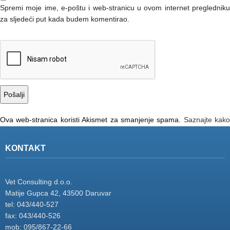
Spremi moje ime, e-poštu i web-stranicu u ovom internet pregledniku
za sljedeći put kada budem komentirao.
Ova web-stranica koristi Akismet za smanjenje spama.
Saznajte kako
se obrađuju podaci vaših komentara.
KONTAKT
Vet Consulting d.o.o.
Matije Gupca 42, 43500 Daruvar
tel: 043/440-527
fax: 043/440-526
mob: 095/867-22-66