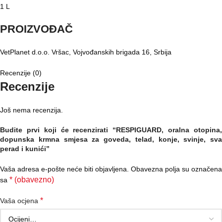
1 L
PROIZVOĐAČ
VetPlanet d.o.o. Vršac, Vojvođanskih brigada 16, Srbija
Recenzije (0)
Recenzije
Još nema recenzija.
Budite prvi koji će recenzirati “RESPIGUARD, oralna otopina,
dopunska krmna smjesa za goveda, telad, konje, svinje, sva
perad i kunići”
Vaša adresa e-pošte neće biti objavljena.
Obavezna polja su označena
* (obavezno)
sa
*
Vaša ocjena