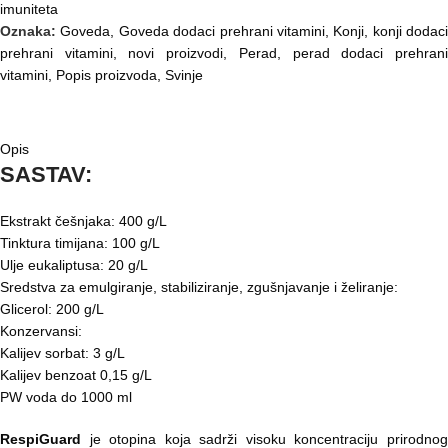
imuniteta
Oznaka:
Goveda
,
Goveda dodaci prehrani vitamini
,
Konji
,
konji dodaci
prehrani vitamini
,
novi proizvodi
,
Perad
,
perad dodaci prehran
vitamini
,
Popis proizvoda
,
Svinje
OPIS
RECENZIJE (0)
Opis
SASTAV:
Ekstrakt češnjaka: 400 g/L
Tinktura timijana: 100 g/L
Ulje eukaliptusa: 20 g/L
Sredstva za emulgiranje, stabiliziranje, zgušnjavanje i želiranje:
Glicerol: 200 g/L
Konzervansi:
Kalijev sorbat: 3 g/L
Kalijev benzoat 0,15 g/L
PW voda do 1000 ml
RespiGuard
je otopina koja sadrži visoku koncentraciju prirodnog