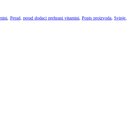
mini
,
Perad
,
perad dodaci prehrani vitamini
,
Popis proizvoda
,
Svinje
,