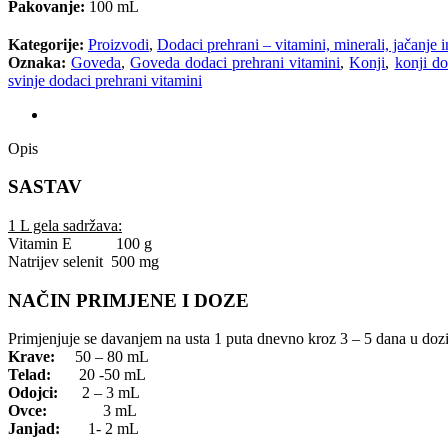
Pakovanje:
100 mL
Kategorije:
Proizvodi
,
Dodaci prehrani – vitamini, minerali, jačanje 
Oznaka:
Goveda
,
Goveda dodaci prehrani vitamini
,
Konji
,
konji do
svinje dodaci prehrani vitamini
Opis
Opis
SASTAV
1 L gela sadržava:
Vitamin E 100 g
Natrijev selenit 500 mg
NAČIN PRIMJENE I DOZE
Primjenjuje se davanjem na usta 1 puta dnevno kroz 3 – 5 dana u dozi
Krave:
50 – 80 mL
Telad:
20 -50 mL
Odojci:
2 – 3 mL
Ovce:
3 mL
Janjad:
1- 2 mL