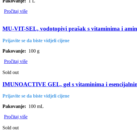
Pakovanje:
1 L
Pročitaj više
MU-VIT-SEL, vodotopivi prašak s vitaminima i aminok
Prijavite se da biste vidjeli cijene
Pakovanje:
100 g
Pročitaj više
Sold out
IMUNOACTIVE GEL, gel s vitaminima i esencijalnim u
Prijavite se da biste vidjeli cijene
Pakovanje:
100 mL
Pročitaj više
Sold out