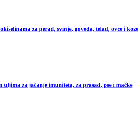
iselinama za perad, svinje, goveda, telad, ovce i koz
ljima za jačanje imuniteta, za prasad, pse i mačke