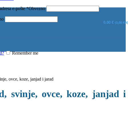
 adresa e-pošte
*
Obvezno
no
0,00
€
(0,00 KN
rd?
Remember me
je, ovce, koze, janjad i jarad
 svinje, ovce, koze, janjad i