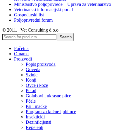
Ministarstvo poljoprivrede – Uprava za veterinarstvo
Veterinarski informacijski portal
Gospodarski list
Poljoprivredni forum
© 2011. | Vet Consulting d.o.o.
Search
Početna
O nama
Proizvodi
Popis proizvoda
Goveda
Svinje
Konji
Ovce i koze
Perad
Golubovi i ukrasne ptice
Pčele
Psi i mačke
Program za kućne ljubimce
Insekticidi
Dezinficijensi
Repelenti