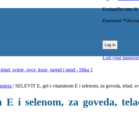
Korisničko ime ili
Password
*
Obvez
Log in
Lost your passwo
uniteta
/
SELEVIT E, gel s vitaminom E i selenom, za goveda, telad, svin
 i selenom, za goveda, telad,