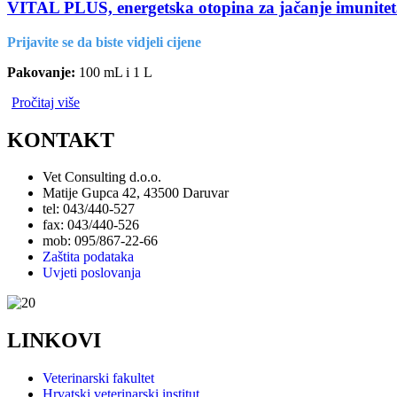
VITAL PLUS, energetska otopina za jačanje imuniteta i
Prijavite se da biste vidjeli cijene
Pakovanje:
100 mL i 1 L
Pročitaj više
KONTAKT
Vet Consulting d.o.o.
Matije Gupca 42, 43500 Daruvar
tel: 043/440-527
fax: 043/440-526
mob: 095/867-22-66
Zaštita podataka
Uvjeti poslovanja
LINKOVI
Veterinarski fakultet
Hrvatski veterinarski institut